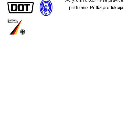
Acryform d.o.o. - Vse pravice
pridržane.
Petka produkcija