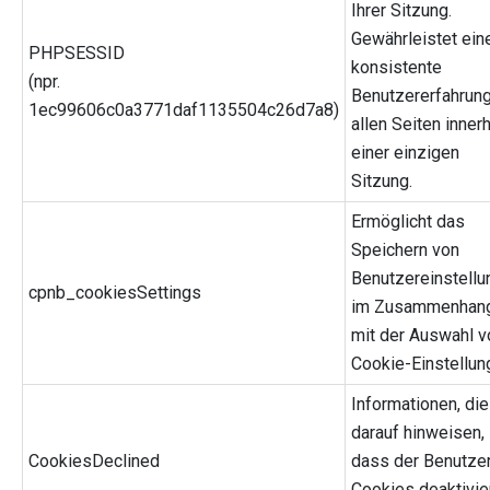
Ihrer Sitzung.
Gewährleistet ein
PHPSESSID
konsistente
(npr.
Benutzererfahrung
1ec99606c0a3771daf1135504c26d7a8)
allen Seiten inner
einer einzigen
Sitzung.
Ermöglicht das
Speichern von
Benutzereinstell
cpnb_cookiesSettings
im Zusammenhan
mit der Auswahl v
Cookie-Einstellun
Informationen, die
darauf hinweisen,
CookiesDeclined
dass der Benutze
Cookies deaktivie