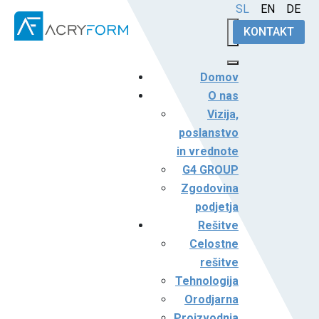
Izberite vaš jezik
SL
EN
DE
KONTAKT
Domov
O nas
Vizija,
poslanstvo
in vrednote
G4 GROUP
Zgodovina
podjetja
Rešitve
Celostne
rešitve
Tehnologija
Orodjarna
Proizvodnja