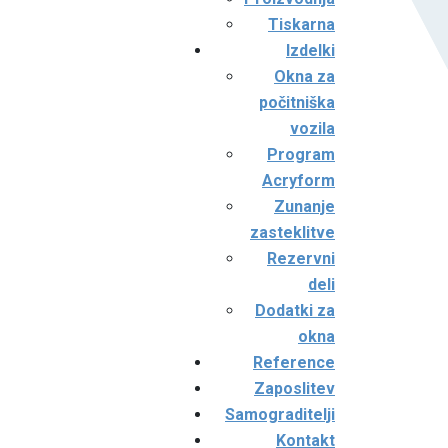
Tiskarna
Izdelki
Okna za
počitniška
vozila
Program
Acryform
Zunanje
zasteklitve
Rezervni
deli
Dodatki za
okna
Reference
Zaposlitev
Samograditelji
Kontakt