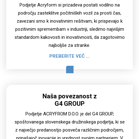
Podjetje Acryform si prizadeva postati vodilno na
področju zasteklitve počitniških vozil za prosti čas,
zavezani smo k inovativnim rešitvam, ki prispevajo k
pozitivnim spremembam v industriji, sledimo najvišjim
standardom kakovosti in inovativnosti, da zagotovimo
najboljše za stranke.
PREBERITE VEČ …
Naša povezanost z
G4 GROUP
Podjetje ACRYFROM D.O.O. je del G4 GROUP,
spoštovanega slovenskega družinskega podjetja, ki se
z največjo predanostjo posveča različnim področjem,
prinašajoč inovacije in vrednost svojim partnerjem. V