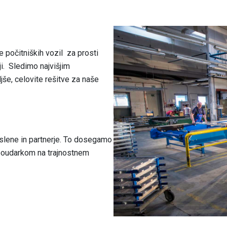
e počitniških vozil za prosti
ji. Sledimo najvišjim
še, celovite rešitve za naše
oslene in partnerje. To dosegamo
s poudarkom na trajnostnem