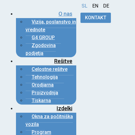
SL
EN
DE
O nas
KONTAKT
Vizija, poslanstvo in
vrednote
G4 GROUP
Zgodovina
podjetja
Rešitve
Celostne rešitve
Tehnologija
Orodjarna
Proizvodnja
Tiskarna
Izdelki
Okna za počitniška
vozila
Program