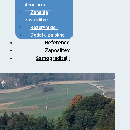
Acryform
Zunanje
zasteklitve
Rezervni deli
Dodatki za okna
Reference
Zaposlitev
Samograditelji