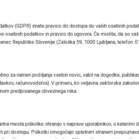
datkov (GDPR) imate pravico do dostopa do vaših osebnih podatko
ave osebnih podatkov in pravico do ugovora. Če mislite, da so va
čenec Republike Slovenije (Zaloška 59, 1000 Ljubljana, telefon: 0
ebno za namen pošiljanja vsebin novic, vabil na dogodke, publika
 davkov, računovodstva). V primeru, ko veljavna sektorska zako
onom predpisanega obveznega roka.
 Spletna mesta piškotke shranijo v naprave uporabnikov, s kateri
ili pri dostopu. Piškotki omogočajo spletnim stranem prepoznavan