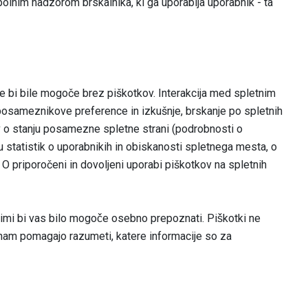
olnim nadzorom brskalnika, ki ga uporablja uporabnik - ta
ne bi bile mogoče brez piškotkov. Interakcija med spletnim
 posameznikove preference in izkušnje, brskanje po spletnih
ov o stanju posamezne spletne strani (podrobnosti o
ju statistik o uporabnikih in obiskanosti spletnega mesta, o
 priporočeni in dovoljeni uporabi piškotkov na spletnih
terimi bi vas bilo mogoče osebno prepoznati. Piškotki ne
in nam pomagajo razumeti, katere informacije so za