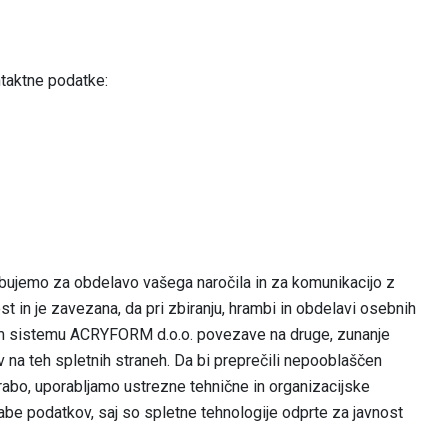
ntaktne podatke:
trebujemo za obdelavo vašega naročila in za komunikacijo z
 in je zavezana, da pri zbiranju, hrambi in obdelavi osebnih
skem sistemu ACRYFORM d.o.o. povezave na druge, zunanje
a teh spletnih straneh. Da bi preprečili nepooblaščen
orabo, uporabljamo ustrezne tehnične in organizacijske
abe podatkov, saj so spletne tehnologije odprte za javnost