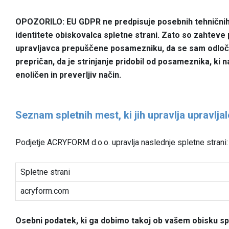
OPOZORILO: EU GDPR ne predpisuje posebnih tehničnih u
identitete obiskovalca spletne strani. Zato so zahteve
upravljavca prepuščene posamezniku, da se sam odloča al
prepričan, da je strinjanje pridobil od posameznika, ki n
enoličen in preverljiv način.
Seznam spletnih mest, ki jih upravlja upravljal
Podjetje ACRYFORM d.o.o. upravlja naslednje spletne strani:
Spletne strani
acryform.com
Osebni podatek, ki ga dobimo takoj ob vašem obisku spl