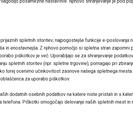
rilagodijo posamezne nastavitve. Njihovo shranjevanje je pod pop
rijaznih spletnih storitev; najpogostejše funkcije e-poslovanja 
jša in enostavnejša. Z njihovo pomočjo si spletna stran zapomni
 uporabo piškotkov je več. Uporabljajo se za shranjevanje podatk
ju spletnih storitev (npr. spletne trgovine), pomagajo pri zbiran
ko torej ocenimo učinkovitost zasnove našega spletnega mesta. O
ooblaščenca za uporabo piškotkov.
jo vaših dodatnih osebnih podatkov na katere niste pristali in s ka
ga telefona. Piškotki omogočajo delovanje naših spletnih mest 