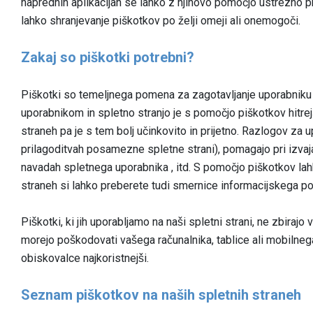
naprednih aplikacijah se lahko z njihovo pomočjo ustrezno p
lahko shranjevanje piškotkov po želji omeji ali onemogoči.
Zakaj so piškotki potrebni?
Piškotki so temeljnega pomena za zagotavljanje uporabniku p
uporabnikom in spletno stranjo je s pomočjo piškotkov hitre
straneh pa je s tem bolj učinkovito in prijetno. Razlogov za
prilagoditvah posamezne spletne strani), pomagajo pri izvajan
navadah spletnega uporabnika , itd. S pomočjo piškotkov lah
straneh si lahko preberete tudi smernice informacijskega p
Piškotki, ki jih uporabljamo na naši spletni strani, ne zbira
morejo poškodovati vašega računalnika, tablice ali mobilne
obiskovalce najkoristnejši.
Seznam piškotkov na naših spletnih straneh