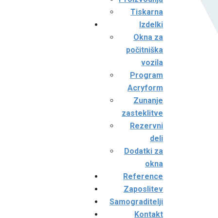
Tiskarna
Izdelki
Okna za
počitniška
vozila
Program
Acryform
Zunanje
zasteklitve
Rezervni
deli
Dodatki za
okna
Reference
Zaposlitev
Samograditelji
Kontakt