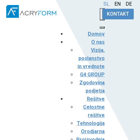
Izberite vaš jezik
SL
EN
DE
KONTAKT
Domov
O nas
Vizija,
poslanstvo
in vrednote
G4 GROUP
Zgodovina
podjetja
Rešitve
Celostne
rešitve
Tehnologija
Orodjarna
Proizvodnja