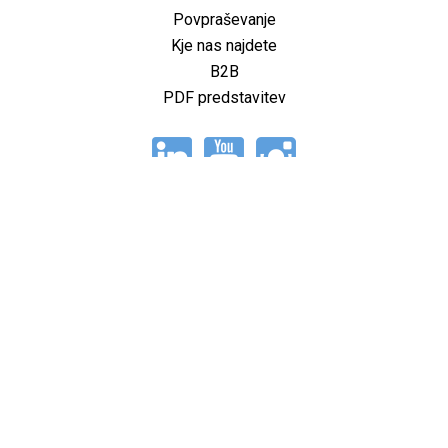
Povpraševanje
Kje nas najdete
B2B
PDF predstavitev
Ostalo
O nas
Rešitve
Izdelki
Reference
Zaposlitev
Samograditelji
Arhiv novic