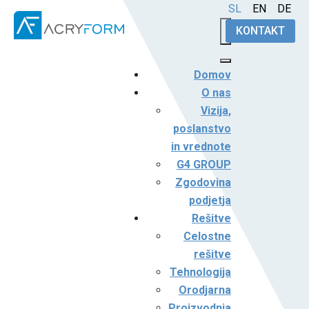
Izberite vaš jezik
SL
EN
DE
KONTAKT
Domov
O nas
Vizija,
poslanstvo
in vrednote
G4 GROUP
Zgodovina
podjetja
Rešitve
Celostne
rešitve
Tehnologija
Orodjarna
Proizvodnja