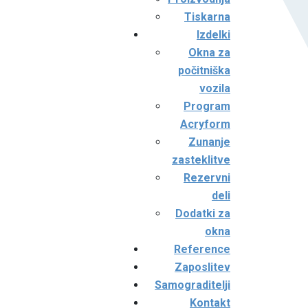
Tiskarna
Izdelki
Okna za
počitniška
vozila
Program
Acryform
Zunanje
zasteklitve
Rezervni
deli
Dodatki za
okna
Reference
Zaposlitev
Samograditelji
Kontakt